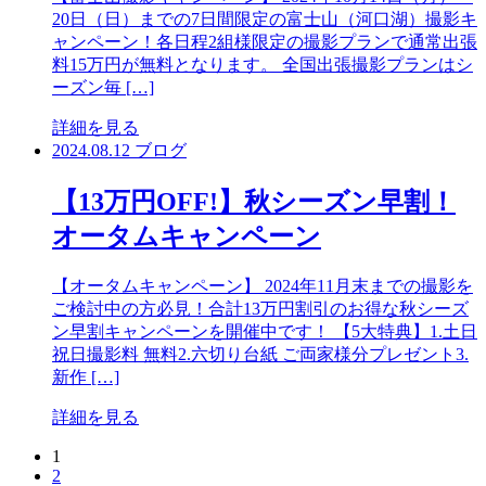
20日（日）までの7日間限定の富士山（河口湖）撮影キ
ャンペーン！各日程2組様限定の撮影プランで通常出張
料15万円が無料となります。 全国出張撮影プランはシ
ーズン毎 […]
詳細を見る
2024.08.12
ブログ
【13万円OFF!】秋シーズン早割！
オータムキャンペーン
【オータムキャンペーン】 2024年11月末までの撮影を
ご検討中の方必見！合計13万円割引のお得な秋シーズ
ン早割キャンペーンを開催中です！ 【5大特典】1.土日
祝日撮影料 無料2.六切り台紙 ご両家様分プレゼント3.
新作 […]
詳細を見る
1
2