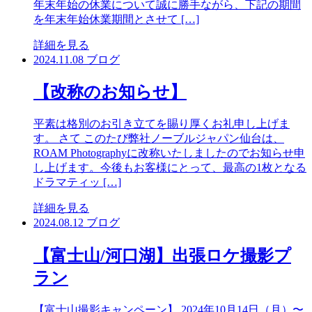
年末年始の休業について誠に勝手ながら、下記の期間
を年末年始休業期間とさせて […]
詳細を見る
2024.11.08
ブログ
【改称のお知らせ】
平素は格別のお引き立てを賜り厚くお礼申し上げま
す。 さて このたび弊社ノーブルジャパン仙台は、
ROAM Photographyに改称いたしましたのでお知らせ申
し上げます。今後もお客様にとって、最高の1枚となる
ドラマティッ […]
詳細を見る
2024.08.12
ブログ
【富士山/河口湖】出張ロケ撮影プ
ラン
【富士山撮影キャンペーン】 2024年10月14日（月）〜