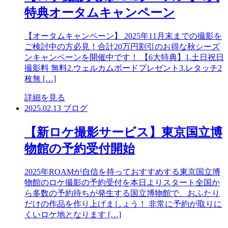
特典オータムキャンペーン
【オータムキャンペーン】 2025年11月末までの撮影を
ご検討中の方必見！合計20万円割引のお得な秋シーズ
ンキャンペーンを開催中です！ 【6大特典】1.土日祝日
撮影料 無料2.ウェルカムボードプレゼント3.レタッチ2
枚無 […]
詳細を見る
2025.02.13
ブログ
【新ロケ撮影サービス】東京国立博
物館の予約受付開始
2025年ROAMが自信を持っておすすめする東京国立博
物館のロケ撮影の予約受付を本日よりスタート全国か
ら多数の予約待ちが発生する国立博物館で、おふたり
だけの作品を作り上げましょう！ 非常に予約が取りに
くいロケ地となります […]